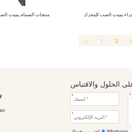
زاء يموت الصب للمحرك
منتجات الصمام يموت الص
<
1
2
ى الحلول والاقتباس
y
*
*
'an
*
Whatsapp
اختر من فضلك: