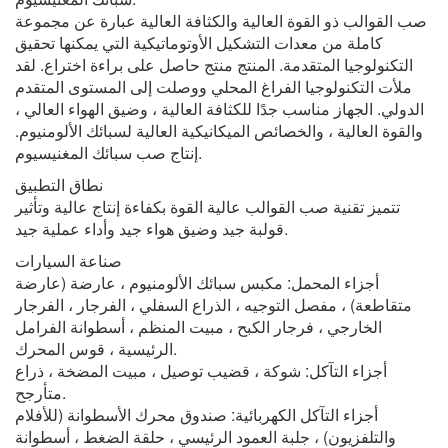
صب القوالب ذو القوة العالية والكثافة العالية عبارة عن مجموعة
كاملة من معدات التشكيل الأوتوماتيكية التي يمكنها تحقيق
التكنولوجيا المتقدمة. المنتج منتج حاصل على براءة اختراع. لقد
ملأت التكنولوجيا الفراغ المحلي ووصلت إلى المستوى المتقدم
الدولي. الجهاز مناسب جدًا للكثافة العالية ، وضيق الهواء العالي ،
والقوة العالية ، والخصائص الميكانيكية العالية لسبائك الألومنيوم.
إنتاج صب سبائك المغنيسيوم.
نطاق التطبيق
تتميز تقنية صب القوالب عالية القوة بكفاءة إنتاج عالية وتأثير
قولبة جيد وضيق هواء جيد وأداء عملية جيد.
صناعة السيارات
أجزاء المحمل: مكبس سبائك الألومنيوم ، عارضة (عارضة
متقاطعة) ، مفصل التوجيه ، الذراع السفلي ، الفرجار ، الفرجار
الخارجي ، فرجار الكبح ، مبيت المنظم ، أسطوانة الفرامل
الرئيسية ، قوس المحرك.
أجزاء التآكل: شوكة ، قضيب توصيل ، مبيت المضخة ، ذراع
متأرجح.
أجزاء التآكل الكهربائية: صندوق محرك الأسطوانة (للأفلام
والتلفزيون) ، جلبة العمود الرئيسي ، حلقة الضغط ، أسطوانة